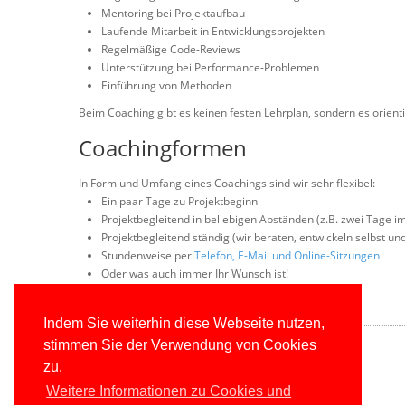
Mentoring bei Projektaufbau
Laufende Mitarbeit in Entwicklungsprojekten
Regelmäßige Code-Reviews
Unterstützung bei Performance-Problemen
Einführung von Methoden
Beim Coaching gibt es keinen festen Lehrplan, sondern es orientie
Coachingformen
In Form und Umfang eines Coachings sind wir sehr flexibel:
Ein paar Tage zu Projektbeginn
Projektbegleitend in beliebigen Abständen (z.B. zwei Tage i
Projektbegleitend ständig (wir beraten, entwickeln selbst u
Stundenweise per
Telefon, E-Mail und Online-Sitzungen
Oder was auch immer Ihr Wunsch ist!
Angebot anfordern
Indem Sie weiterhin diese Webseite nutzen,
stimmen Sie der Verwendung von Cookies
Unverbindliche Coachinganfrage erstellen
zu.
Weitere Informationen zu Cookies und