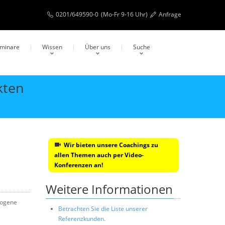
0201/649590-0
(Mo-Fr 9-16 Uhr)
Anfrage
eminare
Wissen
Über uns
Suche
kten
Wir bieten unsere Coachings zu
allen Themen auch per Video-
Konferenzen an!
Weitere Informationen
zogene
Betrachten Sie die Liste unserer
Referenzkunden.