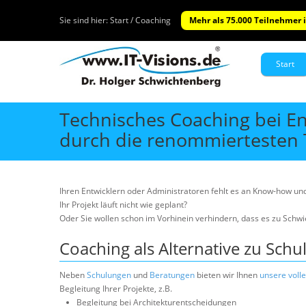
Sie sind hier:
Start / Coaching
Mehr als 75.000 Teilnehmer i
Start
Technisches Coaching bei En
durch die renommiertesten 
Ihren Entwicklern oder Administratoren fehlt es an Know-how un
Ihr Projekt läuft nicht wie geplant?
Oder Sie wollen schon im Vorhinein verhindern, dass es zu Schw
Coaching als Alternative zu Sch
Neben
Schulungen
und
Beratungen
bieten wir Ihnen
unsere voll
Begleitung Ihrer Projekte, z.B.
Begleitung bei Architekturentscheidungen